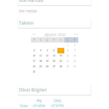
Site Haritası
Site Haritası
Takvim
Ağustos 2026
<<
>>
P
S
Ç
P
C
C
P
1
2
3
4
5
6
7
8
9
10
11
12
13
14
15
16
17
18
19
20
21
22
23
24
25
26
27
28
29
30
31
Döviz Bilgileri
Alış
Satış
Dolar
47.4896
47.6799