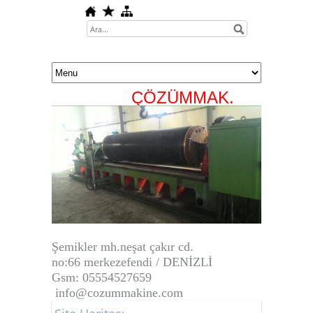
ÇÖZÜMMAK.
Ş
emikler mh.neşat çakır cd.
no:66
merkezefendi / DENİZLİ
Gsm: 05554527659
info@cozummakine.com