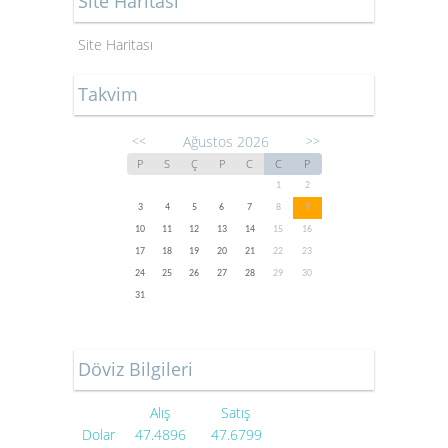
Site Haritası
Site Haritası
Takvim
Ağustos 2026
<<
>>
P
S
Ç
P
C
C
P
1
2
3
4
5
6
7
8
9
10
11
12
13
14
15
16
17
18
19
20
21
22
23
24
25
26
27
28
29
30
31
Döviz Bilgileri
Alış
Satış
Dolar
47.4896
47.6799