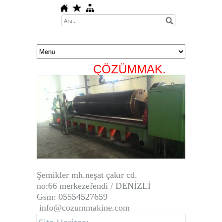
ÇÖZÜMMAK.
Ş
emikler mh.neşat çakır cd.
no:66
merkezefendi / DENİZLİ
Gsm: 05554527659
info@cozummakine.com